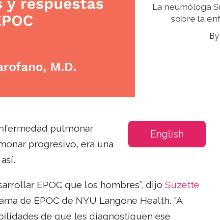
La neumóloga Su
sobre la en
enfermedad pulmonar
English
lmonar progresivo, era una
así.
sarrollar EPOC que los hombres”, dijo
Suzette
ograma de EPOC de NYU Langone Health. "A
bilidades de que les diagnostiquen ese