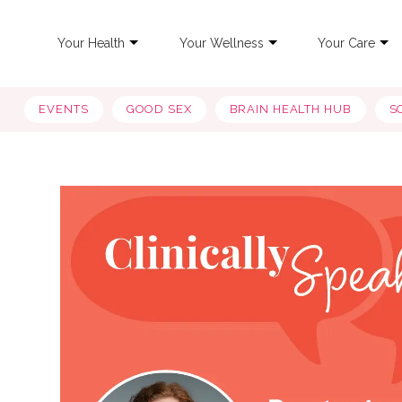
Your Health
Your Wellness
Your Care
EVENTS
GOOD SEX
BRAIN HEALTH HUB
S