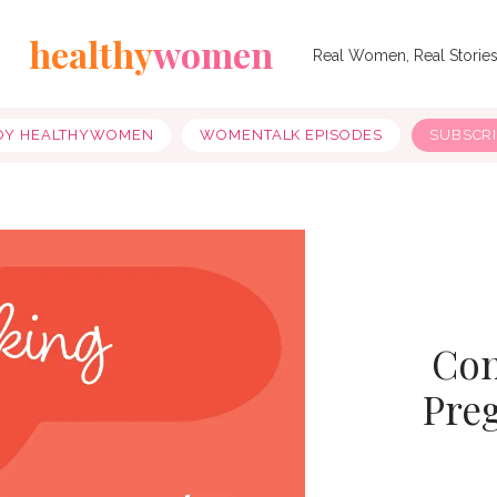
healthy
women
Real Women, Real Storie
OY HEALTHYWOMEN
WOMENTALK EPISODES
SUBSCR
Con
Preg