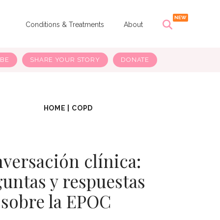
s
Conditions & Treatments
About
IBE
SHARE YOUR STORY
DONATE
HOME
|
COPD
versación clínica:
untas y respuestas
sobre la EPOC