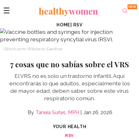
healthy
women
☰
HOME
|
RSV
iStock.com/Kitsawet Saethao
7 cosas que no sabías sobre el VRS
El VRS no es solo un trastorno infantil. Aquí
encontrarás lo que adultos, especialmente los
de mayor edad, deben saber sobre este virus
respiratorio común.
Taneia Surles, MPH
Jan 26, 2026
YOUR HEALTH
RSV