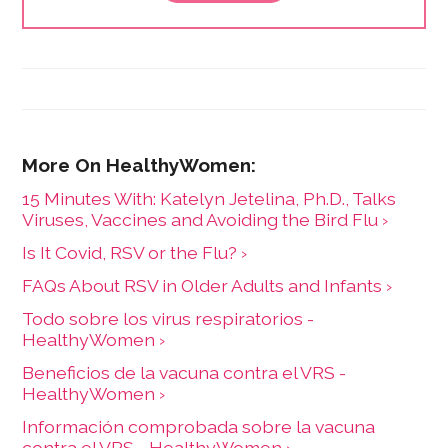
Health Honor Society Upsilon chapter member at her
alma mater. Before going into freelance writing full-
time, she worked in the public health field as a
community outreach coordinator and community
health worker. Her bylines are found in AARP, Health,
Healthline, Insider, Next Avenue, Everyday Health, and
other major publications.
15 Minutes With: Katelyn Jetelina, Ph.D., Talks
Viruses, Vaccines and Avoiding the Bird Flu ›
Is It Covid, RSV or the Flu? ›
FAQs About RSV in Older Adults and Infants ›
Todo sobre los virus respiratorios -
HealthyWomen ›
Beneficios de la vacuna contra el VRS -
HealthyWomen ›
Información comprobada sobre la vacuna
contra el VRS - HealthyWomen ›