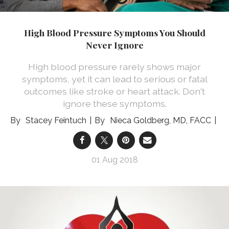
High Blood Pressure Symptoms You Should
Never Ignore
High blood pressure rarely shows major
symptoms, yet it can lead to serious or fatal
outcomes like stroke or heart attack. Don't
ignore these symptoms.
Stacey Feintuch
Nieca Goldberg, MD, FACC
01 Aug 2018