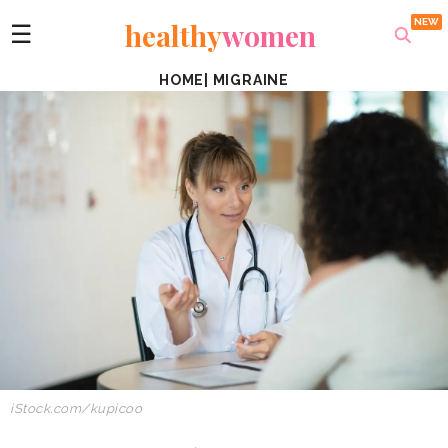
healthy
women
☰
HOME
|
MIGRAINE
iStock.com/kupicoo