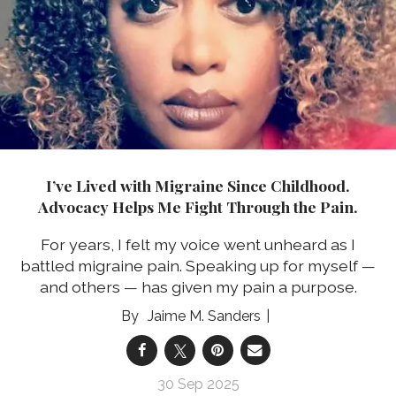
I’ve Lived with Migraine Since Childhood.
Advocacy Helps Me Fight Through the Pain.
For years, I felt my voice went unheard as I
battled migraine pain. Speaking up for myself —
and others — has given my pain a purpose.
Jaime M. Sanders
30 Sep 2025