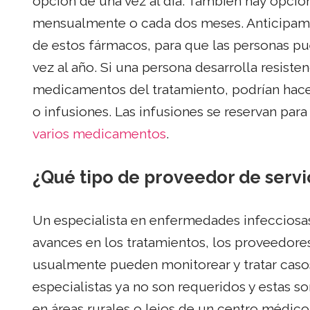
opción de una vez al día. También hay opci
mensualmente o cada dos meses. Anticipamo
de estos fármacos, para que las personas p
vez al año. Si una persona desarrolla resist
medicamentos del tratamiento, podrían hac
o infusiones. Las infusiones se reservan pa
varios medicamentos
.
¿Qué tipo de proveedor de servic
Un especialista en enfermedades infecciosas
avances en los tratamientos, los proveedore
usualmente pueden monitorear y tratar caso
especialistas ya no son requeridos y estas s
en áreas rurales o lejos de un centro médico