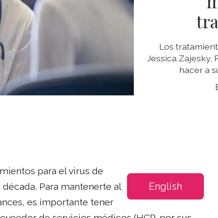
m
tr
Los tratamient
Jessica Zajesky, 
hacer a s
mientos para el virus de
English
 década. Para mantenerte al
ances, es importante tener
roveedor de servicios médicos (HCP, por sus