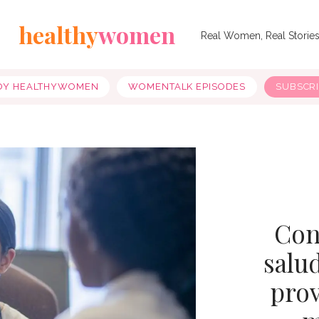
healthy
women
Real Women, Real Storie
OY HEALTHYWOMEN
WOMENTALK EPISODES
SUBSCR
Con
salu
prov