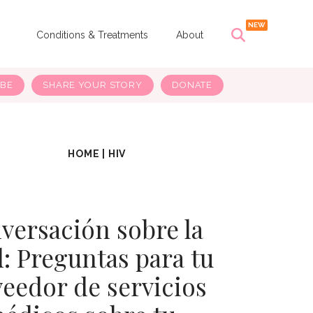
s
Conditions & Treatments
About
IBE
SHARE YOUR STORY
DONATE
HOME
|
HIV
versación sobre la
d: Preguntas para tu
eedor de servicios