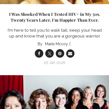
I Was Shocked When I Tested HIV+ in My 50s.
Twenty Years Later, I’m Happier Than Ever.
I’m here to tell you to walk tall, keep your head
up and know that you are a gorgeous warrior
Marie Mccoy
26 Jan 2026