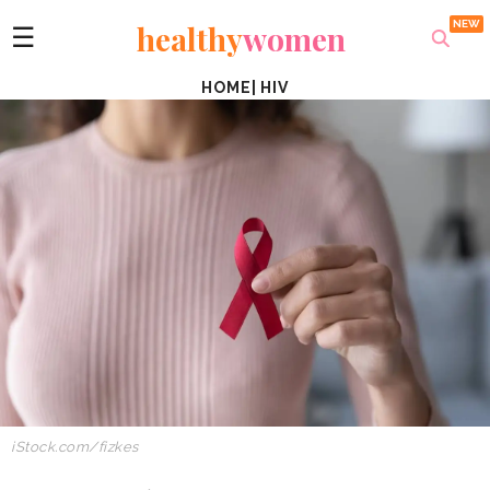
healthy
women
☰
HOME
|
HIV
iStock.com/fizkes