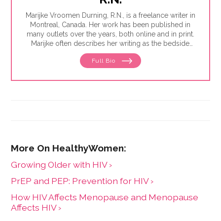
Marijke Vroomen Durning, R.N., is a freelance writer in
Montreal, Canada. Her work has been published in
many outlets over the years, both online and in print.
Marijke often describes her writing as the bedside
teaching nurses want to do but rarely have the time
Full Bio
for. Her experience working in healthcare has taught
her what types of information people need and how
to share it. One such need is medication and drug
safety, so Marijke wrote the book,"
Just the Right Dose:
Your Smart Guide to Prescription Drugs and How to
Take Them Safely
."
Growing Older with HIV ›
PrEP and PEP: Prevention for HIV ›
How HIV Affects Menopause and Menopause
Affects HIV ›