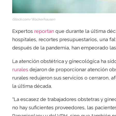
iStock.com/Wackerhausen
Expertos
reportan
que durante la última déca
hospitales, recortes presupuestarios, una fal
después de la pandemia, han empeorado las c
La atención obstétrica y ginecológica ha si
rurales
dejaron de proporcionar atención obst
rurales redujeron sus servicios o cerraron, 
la última década.
"La escasez de trabajadores obstetras y ginec
no hay suficientes proveedores, las paciente
Papanicolaou y del VPH, sino que también n