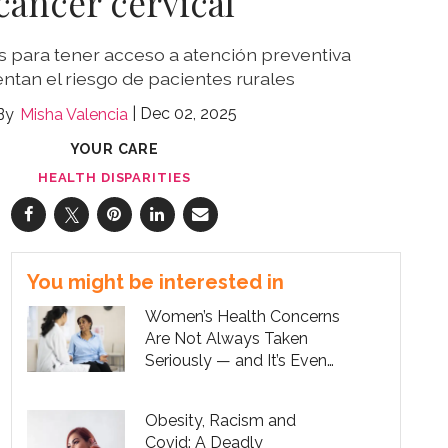
cáncer cervical
es para tener acceso a atención preventiva
ntan el riesgo de pacientes rurales
Dec 02, 2025
Misha Valencia
YOUR CARE
HEALTH DISPARITIES
You might be interested in
Women’s Health Concerns
Are Not Always Taken
Seriously — and It’s Even
Worse for Women of
Color
Obesity, Racism and
Covid: A Deadly