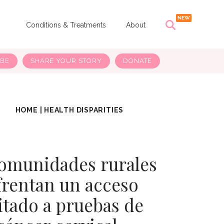
s
Conditions & Treatments
About
IBE
SHARE YOUR STORY
DONATE
HOME
|
HEALTH DISPARITIES
comunidades rurales
frentan un acceso
itado a pruebas de