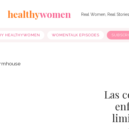
healthy
women
Real Women, Real Storie
OY HEALTHYWOMEN
WOMENTALK EPISODES
SUBSCR
Las 
en
lim