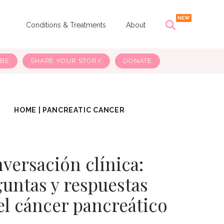
s
Conditions & Treatments
About
IBE
SHARE YOUR STORY
DONATE
HOME
|
PANCREATIC CANCER
versación clínica:
untas y respuestas
el cáncer pancreático