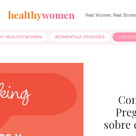
healthy
women
Real Women, Real Storie
OY HEALTHYWOMEN
WOMENTALK EPISODES
SUBSCR
Con
Preg
sobre 