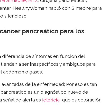
ne Simeone, M.D.
, cirujana pancreática y
Center. HealthyWomen habló con Simeone para
o silencioso.
 cáncer pancreático para los
 diferencia de síntomas en función del
tienden a ser inespecíficos y ambiguos para
del abdomen o gases.
 avanzadas de la enfermedad: Por eso es tan
er pancreático es un diagnóstico nuevo de
 señal de alerta es
ictericia
, que es coloración