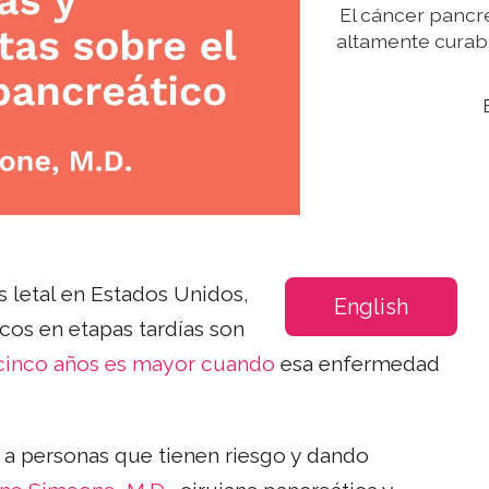
El cáncer pancr
altamente curab
s letal en Estados Unidos,
English
icos en etapas tardías son
 cinco años es mayor cuando
esa enfermedad
o a personas que tienen riesgo y dando