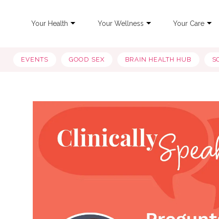
Your Health
Your Wellness
Your Care
EVENTS
GOOD SEX
BRAIN HEALTH HUB
S