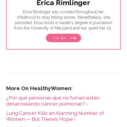
Erica Rimlinger
Erica Rimlinger was scolded throughout her
childhood to stop telling stories. Nevertheless, she
persisted. Erica holds a master’s degree in journalism
from the University of Maryland and has spent her 25-
year career telling stories for clients that have ranged
Full Bio
from nonprofit organizations to corporations, and
from magazines to America’s Most Wanted.
¿Por qué personas que no fuman están
desarrollando cáncer pulmonar? ›
Lung Cancer Kills an Alarming Number of
Women — But There’s Hope ›