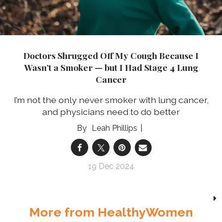
Doctors Shrugged Off My Cough Because I
Wasn’t a Smoker — but I Had Stage 4 Lung
Cancer
I’m not the only never smoker with lung cancer,
and physicians need to do better
Leah Phillips
19 Dec 2024
More from HealthyWomen