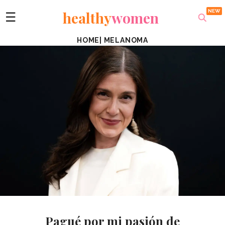
healthy
women
☰
HOME
|
MELANOMA
Pagué por mi pasión de