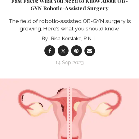
Fast Facts: What You Need to Know About OB-
GYN Robotic-Assisted Surgery
The field of robotic-assisted OB-GYN surgery is
growing. Here’s what you should know.
Risa Kerslake, R.N.
14 Sep 2023