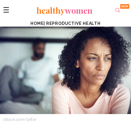
healthy
women
☰
HOME
|
REPRODUCTIVE HEALTH
iStock.com/laflor