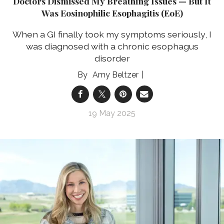
Doctors Dismissed My Breathing Issues — But It
Was Eosinophilic Esophagitis (EoE)
When a GI finally took my symptoms seriously, I
was diagnosed with a chronic esophagus
disorder
Amy Beltzer
19 May 2025