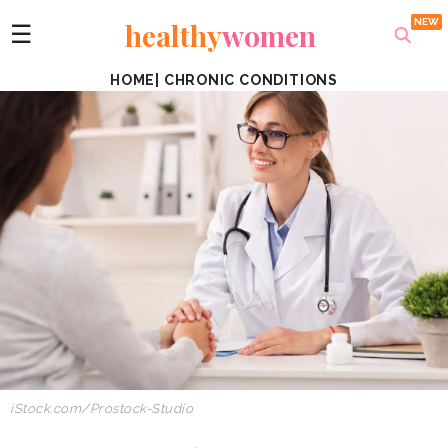
healthy
women
☰
HOME
|
CHRONIC CONDITIONS
iStock.com/
Prostock-Studio