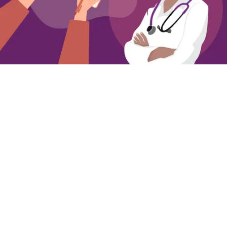
Getting Ready to Talk to Your Clinician about
Overactive Bladder
Simple steps for preparing to talk to your
clinician about OAB
Annie Mueller
03 Aug 2026