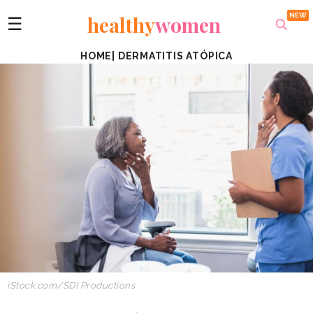
healthy
women
☰
HOME
|
DERMATITIS ATÓPICA
iStock.com/SDI Productions