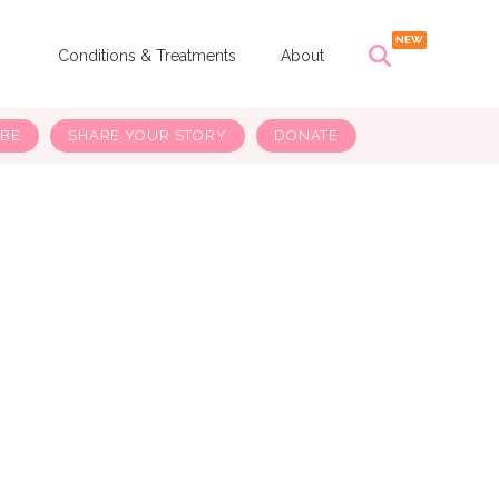
s
Conditions & Treatments
About
IBE
SHARE YOUR STORY
DONATE