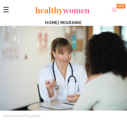
healthy
women
☰
HOME
|
MIGRAINE
iStock.com/kupicoo