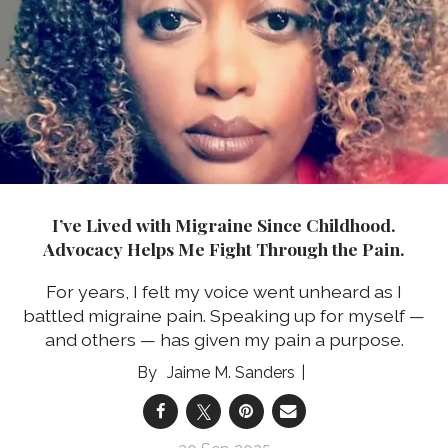
I’ve Lived with Migraine Since Childhood.
Advocacy Helps Me Fight Through the Pain.
For years, I felt my voice went unheard as I
battled migraine pain. Speaking up for myself —
and others — has given my pain a purpose.
Jaime M. Sanders