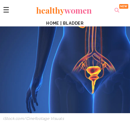
healthy
women
☰
HOME
|
BLADDER
iStock.com/
Cinefootage Visuals