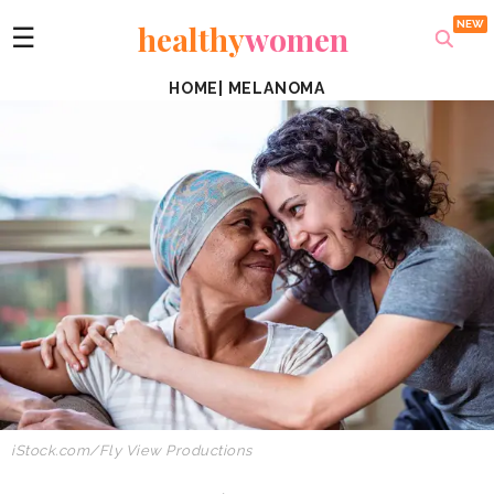
healthy
women
☰
HOME
|
MELANOMA
iStock.com/Fly View Productions