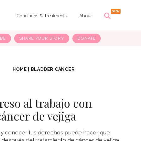
s
Conditions & Treatments
About
IBE
SHARE YOUR STORY
DONATE
HOME
|
BLADDER CANCER
reso al trabajo con
cáncer de vejiga
 y conocer tus derechos puede hacer que
y después del tratamiento de cáncer de vejiga