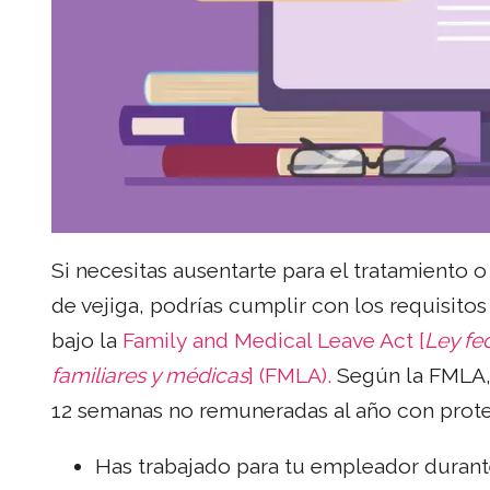
Si necesitas ausentarte para el tratamiento 
de vejiga, podrías cumplir con los requisit
bajo la
Family and Medical Leave Act [
Ley fe
familiares y médicas
] (FMLA).
Según la FMLA, 
12 semanas no remuneradas al año con prote
Has trabajado para tu empleador duran