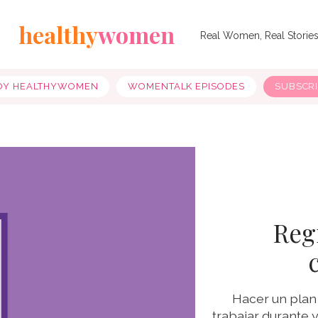
healthy
women
Real Women, Real Storie
OY HEALTHYWOMEN
WOMENTALK EPISODES
SUBSCR
Reg
Hacer un plan
trabajar durante 