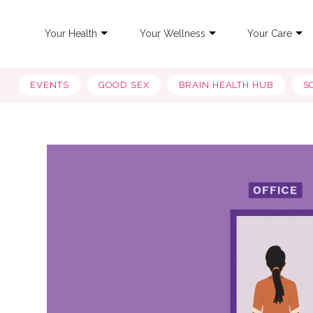
Your Health
Your Wellness
Your Care
EVENTS
GOOD SEX
BRAIN HEALTH HUB
S