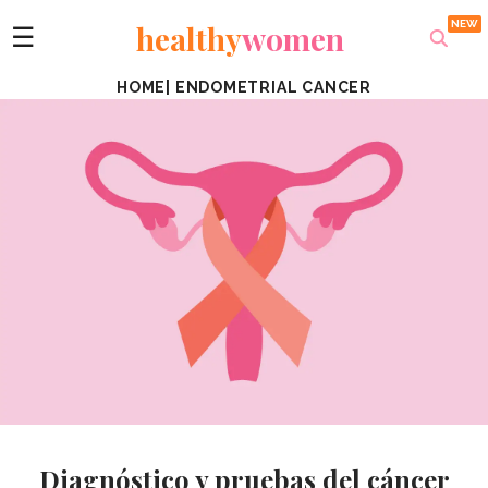
healthy
women
☰
HOME
|
ENDOMETRIAL CANCER
Diagnóstico y pruebas del cáncer