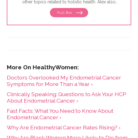
other topics related to holistic health. Alex also
focuses on issues related to women's health, from
Full Bio
menstruation to menopause. She has collaborated
with physicians, midwives and functional medicine
practitioners to promote natural approaches to health
care for women. She has a BA in English from the
University of Wisconsin-Madison.
Doctors Overlooked My Endometrial Cancer
Symptoms for More Than a Year ›
Clinically Speaking: Questions to Ask Your HCP
About Endometrial Cancer ›
Fast Facts: What You Need to Know About
Endometrial Cancer ›
Why Are Endometrial Cancer Rates Rising? ›
Why Are Black Women More Likely to Die from