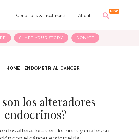
s
Conditions & Treatments
About
IBE
SHARE YOUR STORY
DONATE
HOME
|
ENDOMETRIAL CANCER
 son los alteradores
endocrinos?
n los alteradores endocrinos y cuál es su
ación con el cáncer endometrial