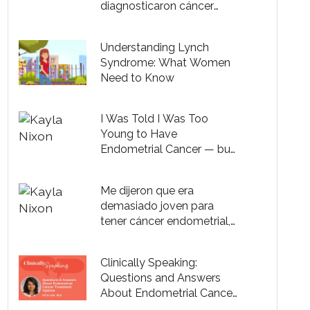
diagnosticaron cáncer
endometrial
Understanding Lynch
Syndrome: What Women
Need to Know
I Was Told I Was Too
Young to Have
Endometrial Cancer — but
I Did
Me dijeron que era
demasiado joven para
tener cáncer endometrial,
pero lo tenía
Clinically Speaking:
Questions and Answers
About Endometrial Cancer
Treatment Options