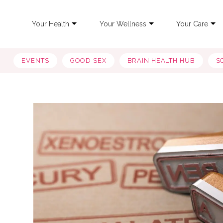
Your Health
Your Wellness
Your Care
EVENTS
GOOD SEX
BRAIN HEALTH HUB
S