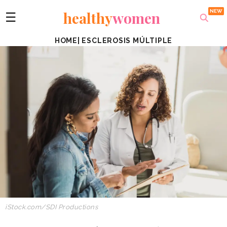
healthy
women
☰
HOME
|
ESCLEROSIS MÚLTIPLE
iStock.com/SDI Productions