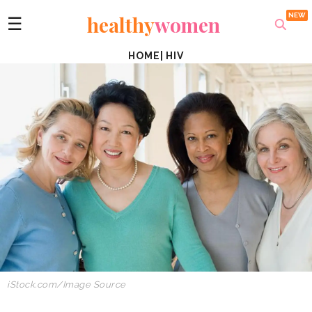
healthy
women
☰
HOME
|
HIV
iStock.com/Image Source