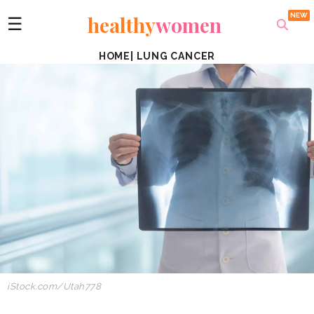
healthy
women
☰
HOME
|
LUNG CANCER
iStock.com/Utah778