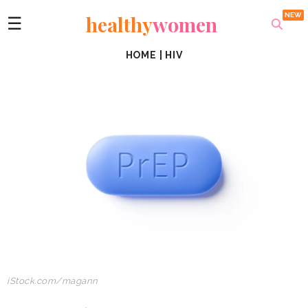
healthy
women
☰
HOME
|
HIV
iStock.com/magann