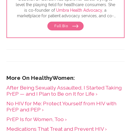
level the playing field for healthcare consumers. She
is co-founder of
Umbra Health Advocacy
, a
marketplace for patient advocacy services, and co-
director of the
Alliance of Professional Health
Full Bio
Advocates
, the premiere membership organization for
independent advocates. She is the author of "The
Health Care Consumer's Manifesto: How to Get the
Most for Your Money," based on consumer research
she conducted as a senior fellow in the Harvard
Kennedy School's Mossavar-Rahmani Center for
Business and Government.
After Being Sexually Assaulted, I Started Taking
PrEP — and I Plan to Be on It for Life ›
No HIV for Me: Protect Yourself from HIV with
PrEP and PEP ›
PrEP Is for Women, Too ›
Medications That Treat and Prevent HIV ›