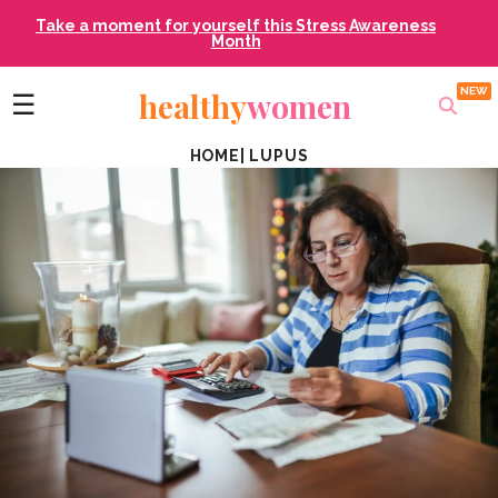
Take a moment for yourself this Stress Awareness
Month
healthy
women
☰
HOME
|
LUPUS