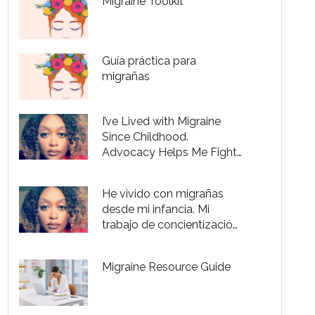
Migraine Toolkit
Guía práctica para
migrañas
I’ve Lived with Migraine
Since Childhood.
Advocacy Helps Me Fight
Through the Pain.
He vivido con migrañas
desde mi infancia. Mi
trabajo de concientización
me es útil para controlar el
dolor.
Migraine Resource Guide