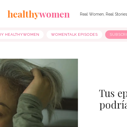
healthy
women
Real Women, Real Storie
OY HEALTHYWOMEN
WOMENTALK EPISODES
SUBSCR
Tus e
podrí