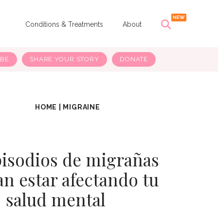
s
Conditions & Treatments
About
IBE
SHARE YOUR STORY
DONATE
HOME
|
MIGRAINE
pisodios de migrañas
an estar afectando tu
salud mental