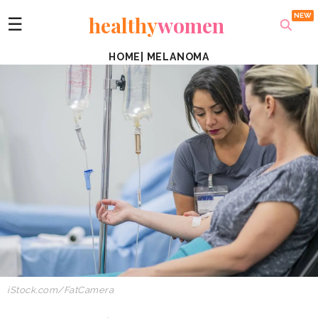
healthy
women
☰
HOME
|
MELANOMA
iStock.com/FatCamera