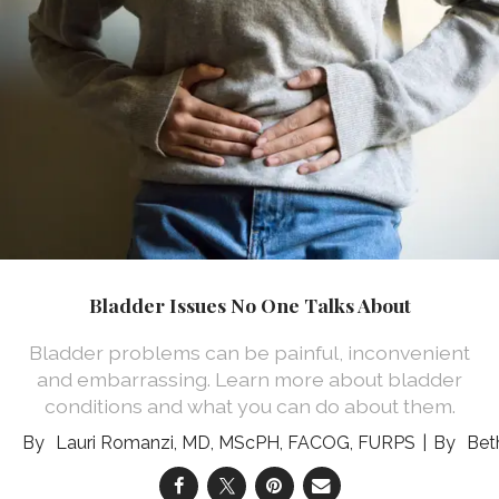
Bladder Issues No One Talks About
Bladder problems can be painful, inconvenient
and embarrassing. Learn more about bladder
conditions and what you can do about them.
Lauri Romanzi, MD, MScPH, FACOG, FURPS
Bet