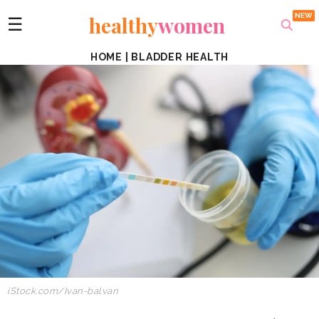
healthy
women
☰
HOME
|
BLADDER HEALTH
iStock.com/Ivan-balvan