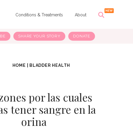
s
Conditions & Treatments
About
IBE
SHARE YOUR STORY
DONATE
HOME
|
BLADDER HEALTH
zones por las cuales
as tener sangre en la
orina