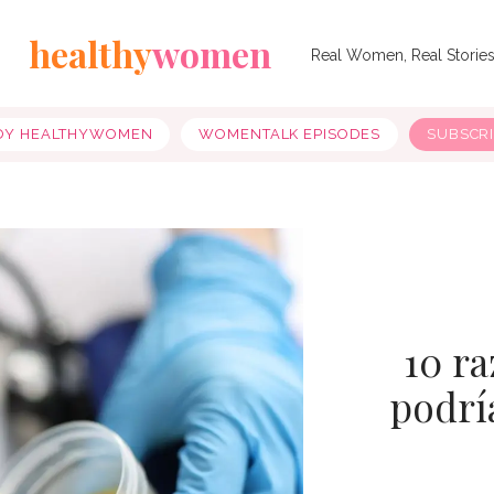
healthy
women
Real Women, Real Storie
OY HEALTHYWOMEN
WOMENTALK EPISODES
SUBSCR
10 ra
podrí