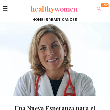
healthy
women
☰
HOME
|
BREAST CANCER
Una Nueva Esperanza para el