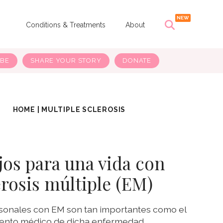
s
Conditions & Treatments
About
IBE
SHARE YOUR STORY
DONATE
HOME
|
MULTIPLE SCLEROSIS
os para una vida con
erosis múltiple (EM)
sonales con EM son tan importantes como el
iento médico de dicha enfermedad