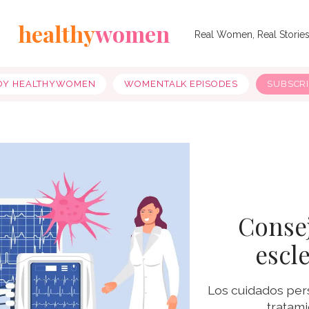
healthy
women
Real Women, Real Storie
OY HEALTHYWOMEN
WOMENTALK EPISODES
SUBSCR
Consej
escl
Los cuidados per
tratam