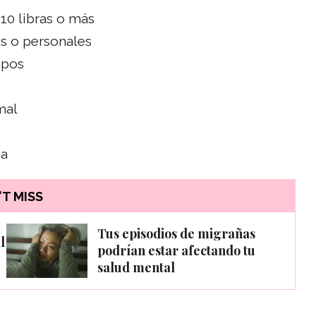
10 libras o más
es o personales
mpos
mal
ia
T MISS
Tus episodios de migrañas
l
podrían estar afectando tu
salud mental