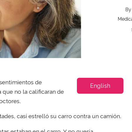
Medica
 sentimientos de
English
 que no la calificaran de
octores.
tades, casi estrelló su carro contra un camión.
s estaban en el carro. Y no quería