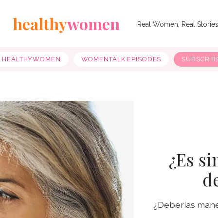
healthy
women
Real Women, Real Storie
Y HEALTHYWOMEN
WOMENTALK EPISODES
SUBSCRIB
¿Es si
d
¿Deberías manej