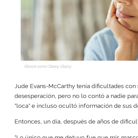
iStock.com/Daisy-Daisy
Jude Evans-McCarthy tenía dificultades con
desesperación, pero no lo contó a nadie para
"loca" e incluso ocultó información de sus d
Entonces, un día, después de años de dificul
"Lo único que me detuvo fue que mis mascota