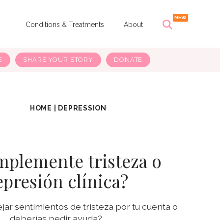
s
Conditions & Treatments
About
E
SHARE YOUR STORY
DONATE
HOME
|
DEPRESSION
mplemente tristeza o
epresión clínica?
ar sentimientos de tristeza por tu cuenta o
deberías pedir ayuda?