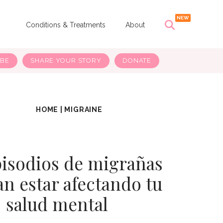
s
Conditions & Treatments
About
IBE
SHARE YOUR STORY
DONATE
HOME
|
MIGRAINE
pisodios de migrañas
an estar afectando tu
salud mental