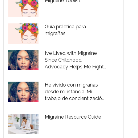
Migraine Toolkit
Guía práctica para
migrañas
I’ve Lived with Migraine
Since Childhood.
Advocacy Helps Me Fight
Through the Pain.
He vivido con migrañas
desde mi infancia. Mi
trabajo de concientización
me es útil para controlar el
dolor.
Migraine Resource Guide