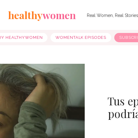
healthy
women
Real Women, Real Storie
OY HEALTHYWOMEN
WOMENTALK EPISODES
SUBSCR
Tus e
podrí