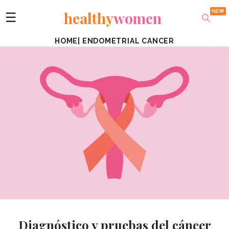
healthy
women
☰
HOME
|
ENDOMETRIAL CANCER
Diagnóstico y pruebas del cáncer