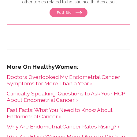
other topics related to holistic health. Alex also
focuses on issues related to women's health, from
Full Bio
menstruation to menopause. She has collaborated
with physicians, midwives and functional medicine
practitioners to promote natural approaches to health
care for women. She has a BA in English from the
University of Wisconsin-Madison.
Doctors Overlooked My Endometrial Cancer
Symptoms for More Than a Year ›
Clinically Speaking: Questions to Ask Your HCP
About Endometrial Cancer ›
Fast Facts: What You Need to Know About
Endometrial Cancer ›
Why Are Endometrial Cancer Rates Rising? ›
Why Are Black Women More Likely to Die from