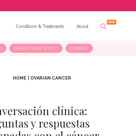
s
Conditions & Treatments
About
E
SHARE YOUR STORY
DONATE
HOME
|
OVARIAN CANCER
versación clínica:
untas y respuestas
onadas con el cáncer