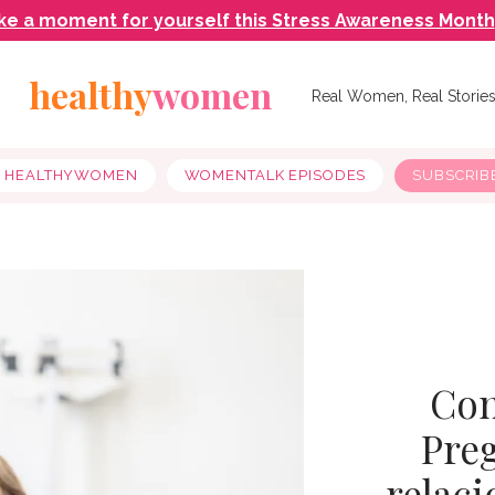
ke a moment for yourself this Stress Awareness Month
healthy
women
Real Women, Real Storie
Y HEALTHYWOMEN
WOMENTALK EPISODES
SUBSCRIB
Con
Preg
relaci