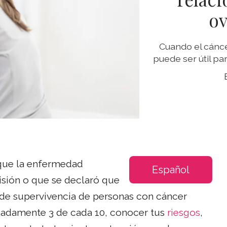
ov
Cuando el cánce
puede ser útil pa
 que la enfermedad
Español
isión o que se declaró que
s de supervivencia de personas con cáncer
madamente 3 de cada 10, conocer tus
riesgos
,